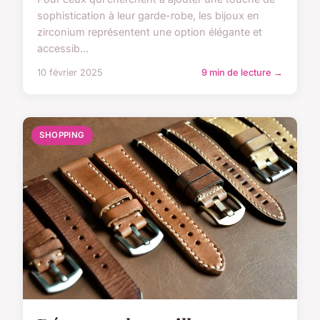
sophistication à leur garde-robe, les bijoux en
zirconium représentent une option élégante et
accessib...
10 février 2025
9 min de lecture →
SHOPPING