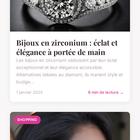
Bijoux en zirconium : éclat et
élégance à portée de main
Les bijoux en zirconium séduisent par leur éclat
exceptionnel et leur élégance accessible.
Alternatives idéales au diamant, ils marient style et
budge...
1 janvier 2025
6 min de lecture →
SHOPPING