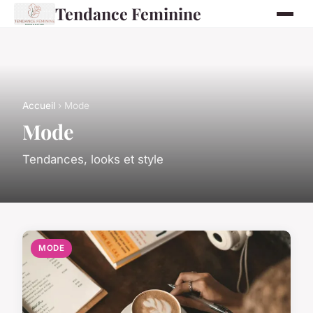
Tendance Feminine
Accueil
› Mode
Mode
Tendances, looks et style
MODE