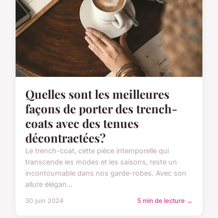
Quelles sont les meilleures
façons de porter des trench-
coats avec des tenues
décontractées?
Le trench-coat, cette pièce intemporelle qui
transcende les modes et les saisons, reste un
incontournable dans nos garde-robes. Avec son
allure élégan...
30 juin 2024
5 min de lecture →