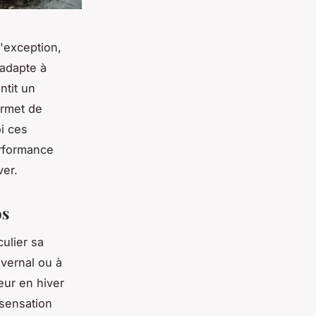
'exception,
'adapte à
ntit un
ermet de
i ces
erformance
ver.
os
culier sa
vernal ou à
eur en hiver
 sensation