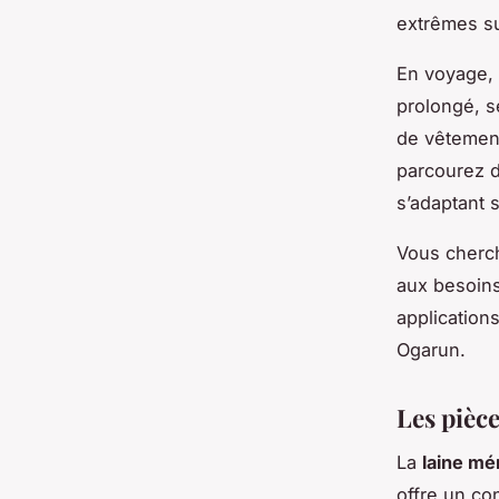
extrêmes su
En voyage, 
prolongé, s
de vêtement
parcourez d
s’adaptant 
Vous cherch
aux besoin
applications
Ogarun.
Les pièc
La
laine mé
offre un co