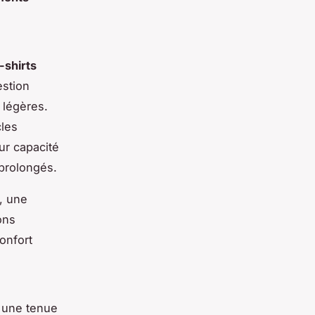
-shirts
estion
 légères.
cles
ur capacité
 prolongés.
, une
ons
onfort
t une tenue