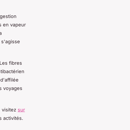
 gestion
ds en vapeur
a
l s'agisse
Les fibres
tibactérien
d'affilée
es voyages
 visitez
sur
 activités.