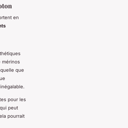
oton
ortent en
nts
thétiques
ne mérinos
 quelle que
cue
inégalable.
tes pour les
 qui peut
ela pourrait