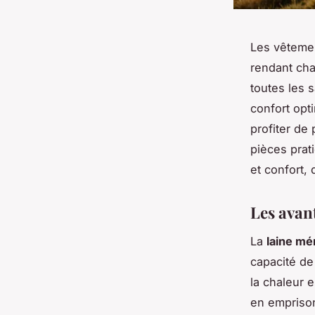
Les vêtemen
rendant cha
toutes les s
confort opt
profiter de
pièces prat
et confort,
Les avan
La
laine mé
capacité de
la chaleur 
en emprison