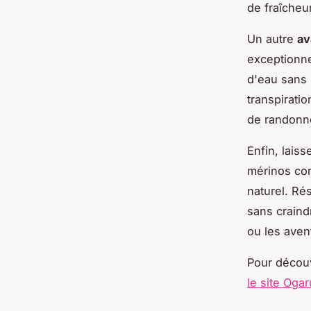
de fraîcheu
Un autre
av
exceptionne
d'eau sans 
transpiratio
de randonné
Enfin, lais
mérinos co
naturel. Ré
sans craind
ou les aven
Pour découv
le site Oga