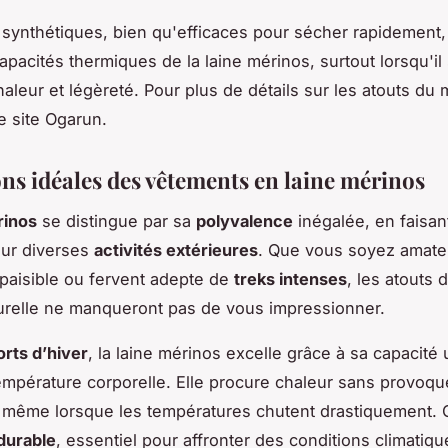
s synthétiques, bien qu'efficaces pour sécher rapidement,
apacités thermiques de la laine mérinos, surtout lorsqu'il 
aleur et légèreté. Pour plus de détails sur les atouts du 
le site Ogarun.
ons idéales des vêtements en laine mérinos
rinos
se distingue par sa
polyvalence
inégalée, en faisant
our diverses
activités extérieures
. Que vous soyez amate
paisible ou fervent adepte de
treks intenses
, les atouts 
urelle ne manqueront pas de vous impressionner.
orts d’hiver
, la laine mérinos excelle grâce à sa capacité
température corporelle. Elle procure chaleur sans provoqu
 même lorsque les températures chutent drastiquement. C
durable
, essentiel pour affronter des conditions climatiqu