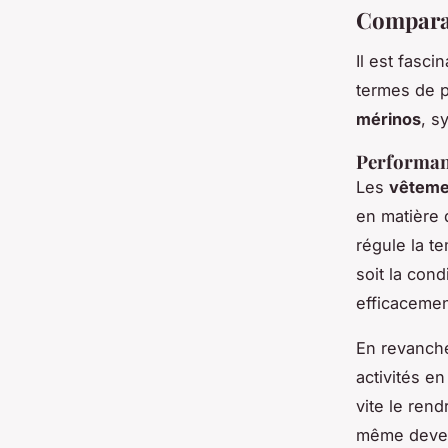
Comparat
Il est fasc
termes de p
mérinos
, s
Performanc
Les
vêteme
en matière
régule la t
soit la con
efficacemen
En revanch
activités en
vite le rend
même deven