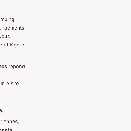
camping
changements
 vous
e et légère,
nos
répond
r le site
s
ériennes,
ments