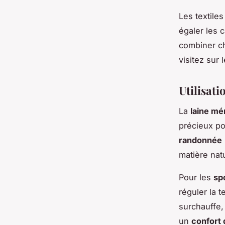
Les textile
égaler les c
combiner ch
visitez sur 
Utilisati
La
laine mé
précieux p
randonnée
matière nat
Pour les
sp
réguler la 
surchauffe,
un
confort 