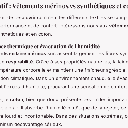
if : Vêtements mérinos vs synthétiques et c
inant de découvrir comment les différents textiles se comp
erformance et de confort. Intéressons nous aux
vêteme
ynthétiques et en coton.
e thermique et évacuation de l'humidité
nts en laine mérinos
surpassent largement les fibres syn
 de
respirabilité
. Grâce à ses propriétés naturelles, la lai
empérature corporelle et maintient une fraîcheur agréable,
dition climatique. Dans un environnement chaud, elle éva
t l'excès d'humidité, procurant une sensation de confort 
e, le
coton
, bien que doux, présente des limites importan
 plein air. Il absorbe l'humidité plutôt que de la rejeter, ce
re lourd et inconfortable. Dans des situations extrêmes, c
ir un désavantage sérieux.