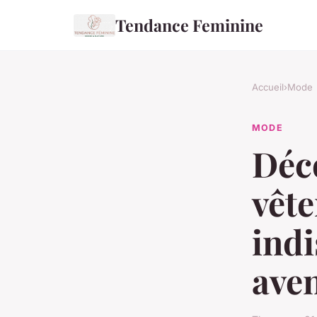
Tendance Feminine
Accueil
›
Mode
MODE
Déc
vêt
indi
ave