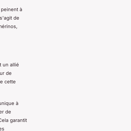
 peinent à
s'agit de
mérinos,
 un allié
ur de
de cette
 unique à
er de
ela garantit
es