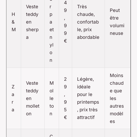
4
Veste
r
Très
9
Peut
H
teddy
p
chaude,
,
être
&
en
a
confortab
9
volumi
M
sherp
et
le, prix
9
neuse
a
n
abordable
€
yl
o
n
Moins
2
Légère,
Veste
M
chaud
Z
9
idéale
teddy
ol
e que
a
,
pour le
en
le
les
r
9
printemps
mollet
to
autres
a
5
, prix très
on
n
modèl
€
attractif
es
C