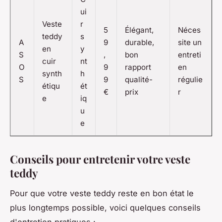
ui
Veste
r
5
Élégant,
Néces
teddy
s
A
9
durable,
site un
en
y
S
,
bon
entreti
cuir
nt
O
9
rapport
en
synth
h
S
9
qualité-
régulie
étiqu
ét
€
prix
r
e
iq
u
e
Conseils pour entretenir votre veste
teddy
Pour que votre veste teddy reste en bon état le
plus longtemps possible, voici quelques conseils
d'entretien pratiques :