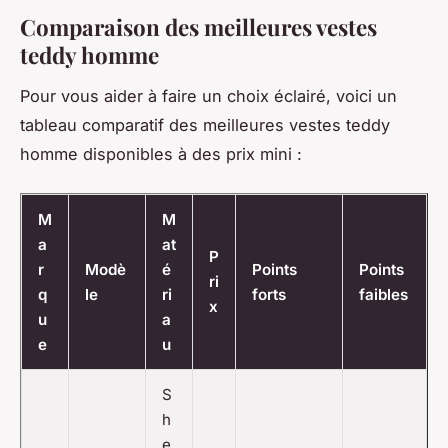
Comparaison des meilleures vestes
teddy homme
Pour vous aider à faire un choix éclairé, voici un
tableau comparatif des meilleures vestes teddy
homme disponibles à des prix mini :
M
M
a
at
P
r
Modè
é
Points
Points
ri
q
le
ri
forts
faibles
x
u
a
e
u
S
h
e